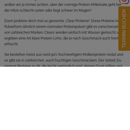
wollen wir ja immer achten, aber der cremige Protein-Milkshake geht bei
der Hitze schlecht runter oder liegt schwer im Magen?
TERMIN BUCHEN
Dann probiere doch mal so genannte „Clear Proteine“. Diese Proteine in
Pulverform (ähnlich einem normalen Proteinpulver) gibt es zwischenzeitlich
von zahlreichen Marken. Clears werden einfach mit Wasser gemischt und
ergeben eine Art klare Protein-Limo, die je nach Geschmack auch herrlich
erfrischt.
Sie bestehen meist aus rund 90% hochwertigem Molkenprotein-Isolat und
es gibt sie in zahlreichen, auch fruchtigen Geschmäckern. Der Vorteil: Du
nimmst Proteine zu dir, die leicht verträglich sind, deinen Durst stillen und
nicht schwer im Magen liegen.
ZURÜCK