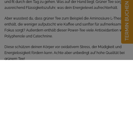
und fit durch den Tag zu gehen. Was auf der Hand liegt: Grüner Tee sorgt für
TERMIN BUCHEN
ausreichend Flüssigkeitszufuhr, was dein Energielevel aufrechterhält.
Aber wusstest du, dass grüner Tee zum Beispiel die Aminosäure L-Theanin
enthält, die weniger aufputscht wie Kaffee und sanfter für aufmerksamen
Fokus sorgt? Außerdem enthält dieser Power-Tee viele Antioxidantien wie
Polyphenole und Catechnine.
Diese schützen deinen Körper vor oxidativem Stress, der Müdigkeit und
Energielosigkeit fördern kann. Achte aber unbedingt auf hohe Qualität bei
grünem Tee!
ZURÜCK